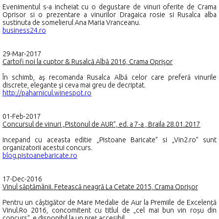
Evenimentul s-a incheiat cu o degustare de vinuri oferite de Crama
Oprisor si o prezentare a vinurilor Dragaica rosie si Rusalca alba
sustinuta de somelierul Ana Maria Vranceanu.
business24.ro
29-Mar-2017
Cartofi noi la cuptor & Rusalcă Albă 2016, Crama Oprişor
În schimb, aş recomanda Rusalca Albă celor care preferă vinurile
discrete, elegante şi ceva mai greu de decriptat.
http://paharnicul.winespot.ro
01-Feb-2017
Concursul de vinuri „Pistonul de AUR”, ed. a 7-a , Braila 28.01.2017
Incepand cu aceasta editie „Pistoane Baricate” si „Vin2.ro” sunt
organizatorii acestui concurs.
blog.pistoanebaricate.ro
17-Dec-2016
Vinul săptămânii. Fetească neagră La Cetate 2015, Crama Oprișor
Pentru un câștigător de Mare Medalie de Aur la Premiile de Excelență
Vinul.Ro 2016, concomitent cu titlul de „cel mai bun vin roșu din
concurs“, e disponibil la un preț accesibil.