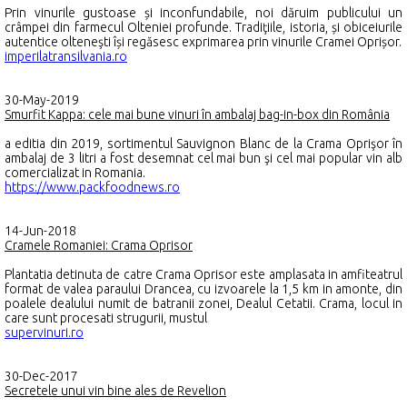
Prin vinurile gustoase și inconfundabile, noi dăruim publicului un
crâmpei din farmecul Olteniei profunde. Tradiţiile, istoria, și obiceiurile
autentice olteneşti își regăsesc exprimarea prin vinurile Cramei Oprișor.
imperilatransilvania.ro
30-May-2019
Smurfit Kappa: cele mai bune vinuri în ambalaj bag-in-box din România
a editia din 2019, sortimentul Sauvignon Blanc de la Crama Oprişor în
ambalaj de 3 litri a fost desemnat cel mai bun şi cel mai popular vin alb
comercializat in Romania.
https://www.packfoodnews.ro
14-Jun-2018
Cramele Romaniei: Crama Oprisor
Plantatia detinuta de catre Crama Oprisor este amplasata in amfiteatrul
format de valea paraului Drancea, cu izvoarele la 1,5 km in amonte, din
poalele dealului numit de batranii zonei, Dealul Cetatii. Crama, locul in
care sunt procesati strugurii, mustul
supervinuri.ro
30-Dec-2017
Secretele unui vin bine ales de Revelion