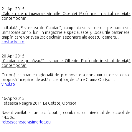
21-Apr-2015
'Caloian de primavara'- vinurile Olteniei Profunde in stilul de viata
contemporan
Intitulată „E vremea de Caloian”, campania se va derula pe parcursul
următoarelor 12 luni în magazinele specializate și localurile partenere,
timp în care vor avea loc declinări sezoniere ale acestui demers. ....
costachel.ro
20-Apr-2015
„Caloian de primăvară” – vinurile Olteniei Profunde în stilul de viață
contemporan
O nouă campanie națională de promovare a consumului de vin este
propusă începând de astăzi clienților, de către Crama Oprișor....
vinul.ro
16-Apr-2015
Feteasca Neagra 2011 La Cetate, Oprisor
Nas-ul vanilat si un pic ‘cipat‘ , combinat cu nivelulul de alcool de
14.5%.....
feteascaneagrasimerlot.eu