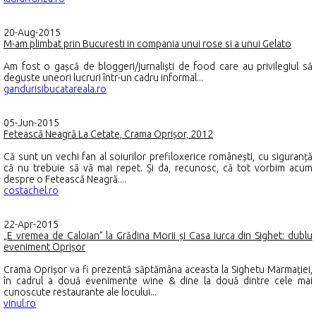
20-Aug-2015
M-am plimbat prin Bucuresti in compania unui rose si a unui Gelato
Am fost o gașcă de bloggeri/jurnaliști de food care au privilegiul să
deguste uneori lucruri într-un cadru informal...
gandurisibucatareala.ro
05-Jun-2015
Fetească Neagră La Cetate, Crama Oprișor, 2012
Că sunt un vechi fan al soiurilor prefiloxerice românești, cu siguranță
că nu trebuie să vă mai repet. Și da, recunosc, că tot vorbim acum
despre o Fetească Neagră....
costachel.ro
22-Apr-2015
„E vremea de Caloian” la Grădina Morii și Casa Iurca din Sighet: dublu
eveniment Oprișor
Crama Oprișor va fi prezentă săptămâna aceasta la Sighetu Marmației,
în cadrul a două evenimente wine & dine la două dintre cele mai
cunoscute restaurante ale locului...
vinul.ro