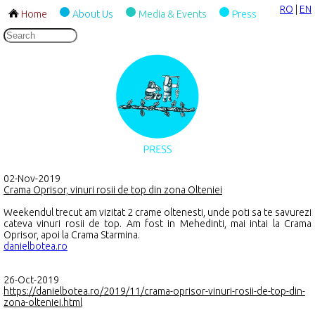
RO
|
EN
Home
About Us
Media & Events
Press
02-Nov-2019
Crama Oprisor, vinuri rosii de top din zona Olteniei
Weekendul trecut am vizitat 2 crame oltenesti, unde poti sa te savurezi
cateva vinuri rosii de top. Am fost in Mehedinti, mai intai la Crama
Oprisor, apoi la Crama Starmina.
danielbotea.ro
26-Oct-2019
https://danielbotea.ro/2019/11/crama-oprisor-vinuri-rosii-de-top-din-
zona-olteniei.html