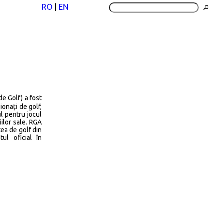
RO
|
EN
e Golf) a fost
ionați de golf,
l pentru jocul
ilor sale. RGA
ea de golf din
ul oficial în