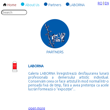
RO
|
EN
Home
About Us
Partners
LABORNA
LABORNA
Galeria LABORNA înregistrează desfășurarea lunară
profesională a demersului artistic individual.
Conservăm ceea ce face artistul în mod normal într-o
perioadă fixă de timp, fără a avea pretenția ca acele
lucrări formează o “expoziție”...
open more