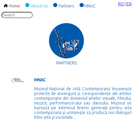
RO
|
EN
Home
About Us
Partners
MNAC
MNAC
Muzeul Naţional de Artă Contemporană însumează
proiecte de anvergură și corespondențe ale artelor
contemporane din domeniul artelor vizuale, filmului,
muzicii, performance-ului sau dansului. Muzeul se
bazează pe interesul tinerei generaţii pentru arta
contemporană şi urmăreşte să producă noi dialoguri
între artă şi societate...