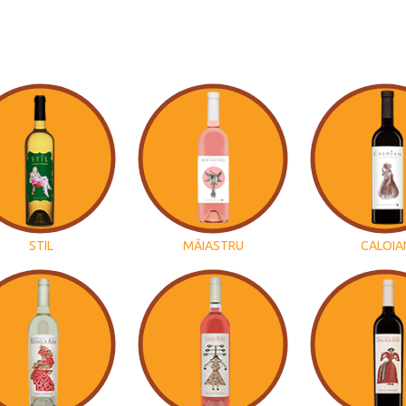
STIL
MĂIASTRU
CALOIA