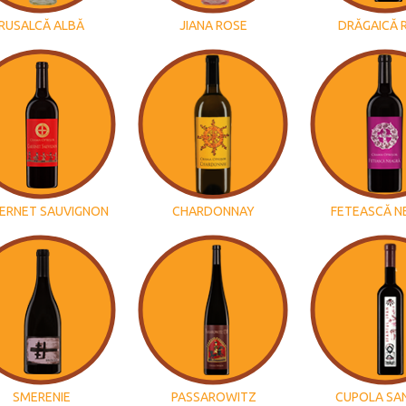
RUSALCĂ ALBĂ
JIANA ROSE
DRĂGAICĂ 
ERNET SAUVIGNON
CHARDONNAY
FETEASCĂ N
SMERENIE
PASSAROWITZ
CUPOLA SA